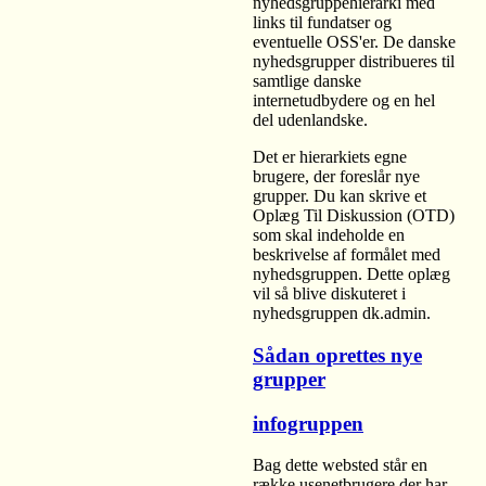
nyhedsgruppehierarki med
links til fundatser og
eventuelle OSS'er. De danske
nyhedsgrupper distribueres til
samtlige danske
internetudbydere og en hel
del udenlandske.
Det er hierarkiets egne
brugere, der foreslår nye
grupper. Du kan skrive et
Oplæg Til Diskussion (OTD)
som skal indeholde en
beskrivelse af formålet med
nyhedsgruppen. Dette oplæg
vil så blive diskuteret i
nyhedsgruppen dk.admin.
Sådan oprettes nye
grupper
infogruppen
Bag dette websted står en
række usenetbrugere der har