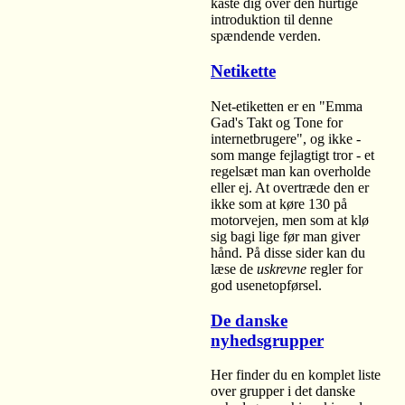
kaste dig over den hurtige
introduktion til denne
spændende verden.
Netikette
Net-etiketten er en "Emma
Gad's Takt og Tone for
internetbrugere", og ikke -
som mange fejlagtigt tror - et
regelsæt man kan overholde
eller ej. At overtræde den er
ikke som at køre 130 på
motorvejen, men som at klø
sig bagi lige før man giver
hånd. På disse sider kan du
læse de
uskrevne
regler for
god usenetopførsel.
De danske
nyhedsgrupper
Her finder du en komplet liste
over grupper i det danske