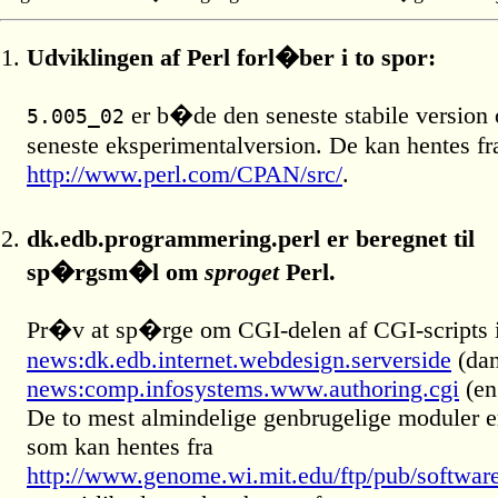
Udviklingen af Perl forl�ber i to spor:
er b�de den seneste stabile version
5.005_02
seneste eksperimentalversion. De kan hentes fr
http://www.perl.com/CPAN/src/
.
dk.edb.programmering.perl er beregnet til
sp�rgsm�l om
sproget
Perl.
Pr�v at sp�rge om CGI-delen af CGI-scripts 
news:dk.edb.internet.webdesign.serverside
(dan
news:comp.infosystems.www.authoring.cgi
(en
De to mest almindelige genbrugelige moduler 
som kan hentes fra
http://www.genome.wi.mit.edu/ftp/pub/softw