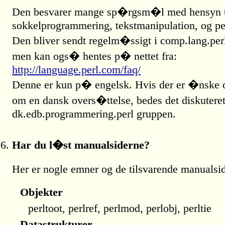
Den besvarer mange sp�rgsm�l med hensyn t
sokkelprogrammering, tekstmanipulation, og pe
Den bliver sendt regelm�ssigt i comp.lang.per
men kan ogs� hentes p� nettet fra:
http://language.perl.com/faq/
Denne er kun p� engelsk. Hvis der er �nske 
om en dansk overs�ttelse, bedes det diskuteret
dk.edb.programmering.perl gruppen.
Har du l�st manualsiderne?
Her er nogle emner og de tilsvarende manualsid
Objekter
perltoot, perlref, perlmod, perlobj, perltie
Datastrukturer