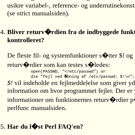
usikre variabel-, reference- og underrutinekonst
(se strict manualsiden).
Bliver returv�rdien fra de indbyggede funk
kontrolleret?
De fleste fil- og systemfunktioner s�tter $! og
returv�rdier som kan testes s�ledes:
	open(PASSWD, "</etc/passwd") or

$!
vil indeholde en fejlmeddelelse som giver yd
information om hvor programmet fejler. Der er 
informationer om funktionernes returv�rdier 
perlfunc manualsiden.
Har du l�st Perl FAQ'en?