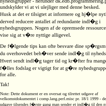
nyhedsgrupper - herunder dk.edb.programmering.p
undskylder vi at vi ulejliger med denne besked.
Husk at det er tilsigtet at informere og hj�lpe ny
derved reducere antallet af redundante indl�g i
nyhedsgruppen. Nogen af de opremsede ressource
vise sig at v�re nyttige alligevel.
De f�lgende tips kan ofte besvare dine sp�rgsm
du overhovedet beh�ver sende indl�g til nyhed
Hvert sendt indl�g tager tid og kr�fter fra mang
f�lles fodslag er vigtigt for at g�re nyhedsgrup
for alle.
Tak!
Note: Dette dokument er en oversat og tilrettet udgave af
velkomstdokumentet i comp.lang.perl.misc pr. 18/1 1999 - d
udgave tilsendes f�rste gang man sender et indl�g til den 