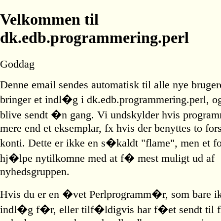
Velkommen til
dk.edb.programmering.perl
Goddag
Denne email sendes automatisk til alle nye bruge
bringer et indl�g i dk.edb.programmering.perl, o
blive sendt �n gang. Vi undskylder hvis program
mere end et eksemplar, fx hvis der benyttes to for
konti. Dette er ikke en s�kaldt "flame", men et 
hj�lpe nytilkomne med at f� mest muligt ud af
nyhedsgruppen.
Hvis du er en �vet Perlprogramm�r, som bare ik
indl�g f�r, eller tilf�ldigvis har f�et sendt til f