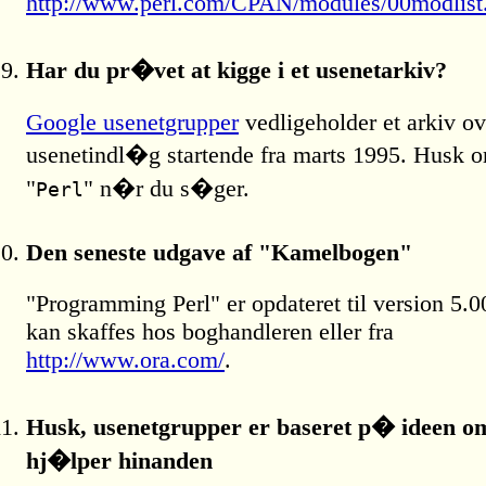
http://www.perl.com/CPAN/modules/00modlist.
Har du pr�vet at kigge i et usenetarkiv?
Google usenetgrupper
vedligeholder et arkiv ov
usenetindl�g startende fra marts 1995. Husk o
"
" n�r du s�ger.
Perl
Den seneste udgave af "Kamelbogen"
"Programming Perl" er opdateret til version 5.0
kan skaffes hos boghandleren eller fra
http://www.ora.com/
.
Husk, usenetgrupper er baseret p� ideen o
hj�lper hinanden