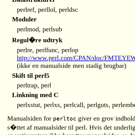
perlref, perllol, perldsc
Moduler
perlmod, perlsub
Regul�re udtryk
perlre, perlfunc, perlop
http://www.perl.com/CPAN/doc/FMTEYEW
(ikke en manualside men stadig brugbar)
Skift til perl5
perltrap, perl
Linkning med C
perlxstut, perlxs, perlcall, perlguts, perlemb
Manualsiden for
giver en grov indhold
perltoc
s�ttet af manualsider til perl. Hvis det underl