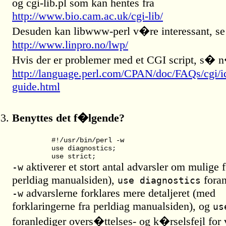
og cgi-lib.pl som kan hentes fra
http://www.bio.cam.ac.uk/cgi-lib/
Desuden kan libwww-perl v�re interessant, se
http://www.linpro.no/lwp/
Hvis der er problemer med et CGI script, s�
http://language.perl.com/CPAN/doc/FAQs/cgi/id
guide.html
Benyttes det f�lgende?
	#!/usr/bin/perl -w

	use diagnostics;

aktiverer et stort antal advarsler om mulige f
-w
perldiag manualsiden),
foran
use diagnostics
advarslerne forklares mere detaljeret (med
-w
forklaringerne fra perldiag manualsiden), og
us
foranlediger overs�ttelses- og k�rselsfejl for 