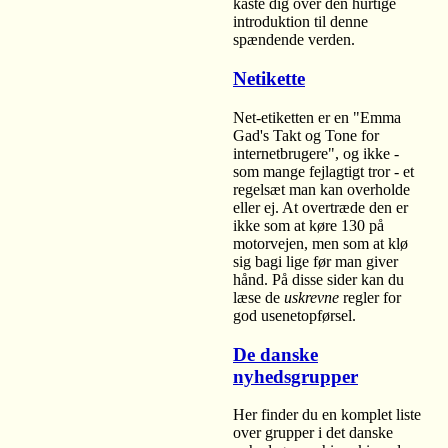
kaste dig over den hurtige
introduktion til denne
spændende verden.
Netikette
Net-etiketten er en "Emma
Gad's Takt og Tone for
internetbrugere", og ikke -
som mange fejlagtigt tror - et
regelsæt man kan overholde
eller ej. At overtræde den er
ikke som at køre 130 på
motorvejen, men som at klø
sig bagi lige før man giver
hånd. På disse sider kan du
læse de
uskrevne
regler for
god usenetopførsel.
De danske
nyhedsgrupper
Her finder du en komplet liste
over grupper i det danske