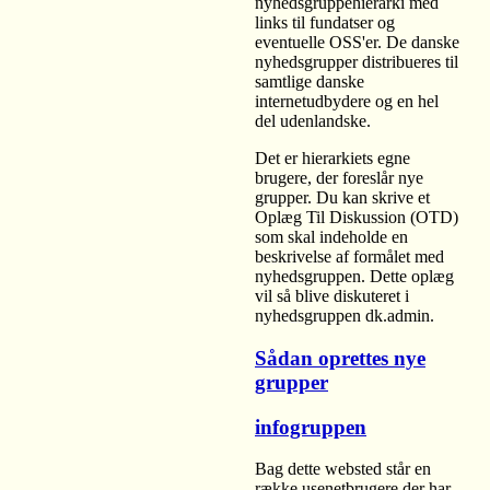
nyhedsgruppehierarki med
links til fundatser og
eventuelle OSS'er. De danske
nyhedsgrupper distribueres til
samtlige danske
internetudbydere og en hel
del udenlandske.
Det er hierarkiets egne
brugere, der foreslår nye
grupper. Du kan skrive et
Oplæg Til Diskussion (OTD)
som skal indeholde en
beskrivelse af formålet med
nyhedsgruppen. Dette oplæg
vil så blive diskuteret i
nyhedsgruppen dk.admin.
Sådan oprettes nye
grupper
infogruppen
Bag dette websted står en
række usenetbrugere der har