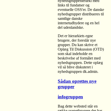
nyhedsgruppehierarki med
links til fundatser og
eventuelle OSS'er. De danske
nyhedsgrupper distribueres til
samtlige danske
internetudbydere og en hel
del udenlandske.
Det er hierarkiets egne
brugere, der foreslår nye
grupper. Du kan skrive et
Oplæg Til Diskussion (OTD)
som skal indeholde en
beskrivelse af formålet med
nyhedsgruppen. Dette oplæg
vil så blive diskuteret i
nyhedsgruppen dk.admin.
Sådan oprettes nye
grupper
infogruppen
Bag dette websted står en
række usenetbrugere der har