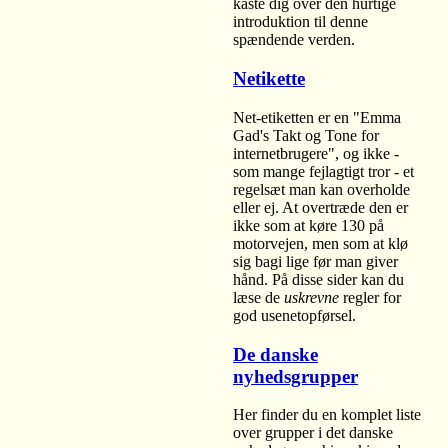
kaste dig over den hurtige
introduktion til denne
spændende verden.
Netikette
Net-etiketten er en "Emma
Gad's Takt og Tone for
internetbrugere", og ikke -
som mange fejlagtigt tror - et
regelsæt man kan overholde
eller ej. At overtræde den er
ikke som at køre 130 på
motorvejen, men som at klø
sig bagi lige før man giver
hånd. På disse sider kan du
læse de
uskrevne
regler for
god usenetopførsel.
De danske
nyhedsgrupper
Her finder du en komplet liste
over grupper i det danske