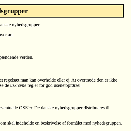
dsgrupper
 danske nyhedsgrupper.
ver art.
 spændende verden.
et regelsæt man kan overholde eller ej. At overtræde den er ikke
æse de
uskrevne
regler for god usenetopførsel.
 eventuelle OSS'er. De danske nyhedsgrupper distribueres til
 som skal indeholde en beskrivelse af formålet med nyhedsgruppen.