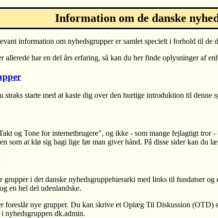
Information om de danske nyhe
levant information om nyhedsgrupper er samlet specielt i forhold til de
 allerede har en del års erfaring, så kan du her finde oplysninger af enh
upper
 straks starte med at kaste dig over den hurtige introduktion til denne
kt og Tone for internetbrugere", og ikke - som mange fejlagtigt tror - 
n som at klø sig bagi lige før man giver hånd. På disse sider kan du l
r grupper i det danske nyhedsgruppehierarki med links til fundatser og
og en hel del udenlandske.
der foreslår nye grupper. Du kan skrive et Oplæg Til Diskussion (OTD)
et i nyhedsgruppen dk.admin.