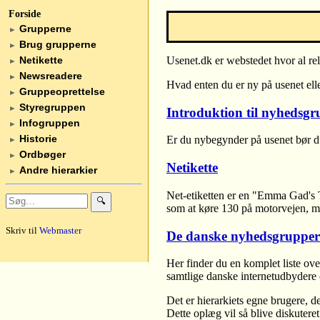
Forside
Grupperne
►
Brug grupperne
►
Netikette
Usenet.dk er webstedet hvor al re
►
Newsreadere
►
Hvad enten du er ny på usenet eller
Gruppeoprettelse
►
Styregruppen
►
Introduktion til nyhedsgr
Infogruppen
►
Historie
Er du nybegynder på usenet bør du
►
Ordbøger
►
Netikette
Andre hierarkier
►
Net-etiketten er en "Emma Gad's Ta
🔍
som at køre 130 på motorvejen, me
Skriv til
Webmaster
De danske nyhedsgrupper
Her finder du en komplet liste ove
samtlige danske internetudbydere 
Det er hierarkiets egne brugere, 
Dette oplæg vil så blive diskuter